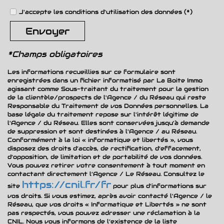
J'accepte les conditions d'utilisation des données (*)
Taxe habitation
10,36 %
Envoyer
Taxe foncière
10,67 %
Habitants de moins de 25
28,91
*Champs obligatoires
ans
%
Les informations recueillies sur ce formulaire sont
enregistrées dans un fichier informatisé par La Boite Immo
Habitants de 25 à 55 ans
39,34 %
agissant comme Sous-traitant du traitement pour la gestion
de la clientèle/prospects de l'Agence / du Réseau qui reste
Habitants de plus de 55 ans
31,75 %
Responsable du Traitement de vos Données personnelles. La
base légale du traitement repose sur l'intérêt légitime de
Nombre d'enfants par famille
1
l'Agence / du Réseau. Elles sont conservées jusqu'à demande
de suppression et sont destinées à l'Agence / au Réseau.
Familles sans enfant
39,84 %
Conformément à la loi « informatique et libertés », vous
disposez des droits d’accès, de rectification, d’effacement,
d’opposition, de limitation et de portabilité de vos données.
Familles avec 1 ou 2 enfants
50,41 %
Vous pouvez retirer votre consentement à tout moment en
contactant directement l’Agence / Le Réseau. Consultez le
Maisons
91,26 %
https://cnil.fr/fr
site
pour plus d’informations sur
Appartements
8,74 %
vos droits. Si vous estimez, après avoir contacté l'Agence / le
Réseau, que vos droits « Informatique et Libertés » ne sont
Familles avec 3 enfants
9,76 %
pas respectés, vous pouvez adresser une réclamation à la
CNIL. Nous vous informons de l’existence de la liste