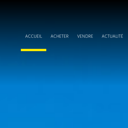
ACCUEIL
ACHETER
VENDRE
ACTUALITÉ
Maisons / Villas
Estimation
Appartements
Biens vendus
Terrains
Châteaux / Propriétés
Fermes
Autres