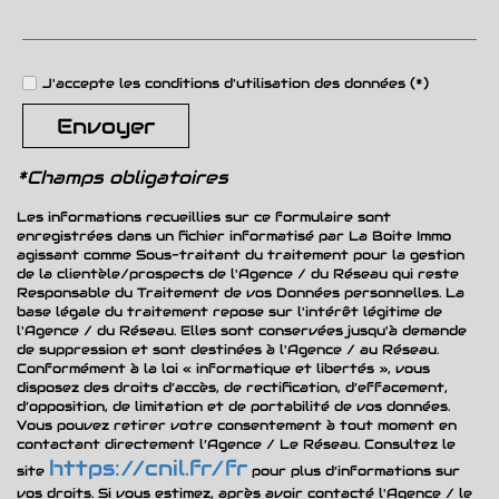
locataires)
%
Taxe habitation
14,09 %
J'accepte les conditions d'utilisation des données (*)
Taxe foncière
20,54 %
Envoyer
Habitants de moins de 25
29,87
ans
%
*Champs obligatoires
Habitants de 25 à 55 ans
38,27 %
Les informations recueillies sur ce formulaire sont
enregistrées dans un fichier informatisé par La Boite Immo
Habitants de plus de 55 ans
31,85 %
agissant comme Sous-traitant du traitement pour la gestion
de la clientèle/prospects de l'Agence / du Réseau qui reste
Nombre d'enfants par famille
0,90
Responsable du Traitement de vos Données personnelles. La
base légale du traitement repose sur l'intérêt légitime de
Familles sans enfant
50,44 %
l'Agence / du Réseau. Elles sont conservées jusqu'à demande
de suppression et sont destinées à l'Agence / au Réseau.
Familles avec 1 ou 2 enfants
20,41 %
Conformément à la loi « informatique et libertés », vous
disposez des droits d’accès, de rectification, d’effacement,
Maisons
45,52 %
d’opposition, de limitation et de portabilité de vos données.
Vous pouvez retirer votre consentement à tout moment en
contactant directement l’Agence / Le Réseau. Consultez le
Appartements
54,48 %
https://cnil.fr/fr
site
pour plus d’informations sur
Familles avec 3 enfants
6,80 %
vos droits. Si vous estimez, après avoir contacté l'Agence / le