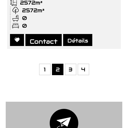
2572m²
2572m²
0
0
Détails
Contact
1
2
3
4