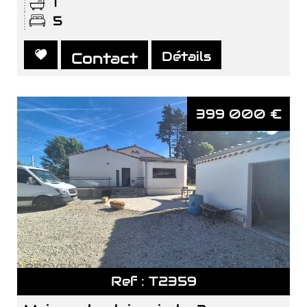
1
5
Détails
Contact
399 000
€
Ref : T2359