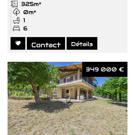
325m²
0m²
1
6
Détails
Contact
349 000
€