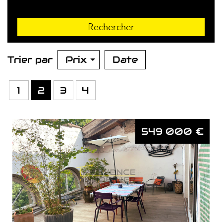
Rechercher
Trier par
Prix
Date
1
2
3
4
549 000
€