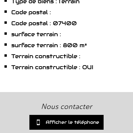
Type de biens :
Terrain
Code postal :
Code postal : 07400
surface terrain :
surface terrain : 800 m²
Terrain constructible :
Terrain constructible : OUI
la ville de le teil (07400)
+
nous contacter
−
04 75 01 66 42
Afficher le téléphone