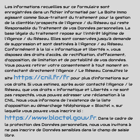
Habitants de 25 à 55 ans
37,14 %
Les informations recueillies sur ce formulaire sont
enregistrées dans un fichier informatisé par La Boite Immo
Habitants de plus de 55 ans
33,10 %
agissant comme Sous-traitant du traitement pour la gestion
de la clientèle/prospects de l'Agence / du Réseau qui reste
Nombre d'enfants par famille
0,98
Responsable du Traitement de vos Données personnelles. La
base légale du traitement repose sur l'intérêt légitime de
Familles sans enfant
48,89 %
l'Agence / du Réseau. Elles sont conservées jusqu'à demande
de suppression et sont destinées à l'Agence / au Réseau.
Familles avec 1 ou 2 enfants
39,94 %
Conformément à la loi « informatique et libertés », vous
disposez des droits d’accès, de rectification, d’effacement,
Maisons
53,23 %
d’opposition, de limitation et de portabilité de vos données.
Vous pouvez retirer votre consentement à tout moment en
contactant directement l’Agence / Le Réseau. Consultez le
Appartements
46,77 %
https://cnil.fr/fr
site
pour plus d’informations sur
Familles avec 3 enfants
7,45 %
vos droits. Si vous estimez, après avoir contacté l'Agence / le
Réseau, que vos droits « Informatique et Libertés » ne sont
pas respectés, vous pouvez adresser une réclamation à la
CNIL. Nous vous informons de l’existence de la liste
d'opposition au démarchage téléphonique « Bloctel », sur
laquelle vous pouvez vous inscrire ici :
https://www.bloctel.gouv.fr
. Dans le cadre de
la protection des Données personnelles, nous vous invitons à
ne pas inscrire de Données sensibles dans le champ de saisie
libre.