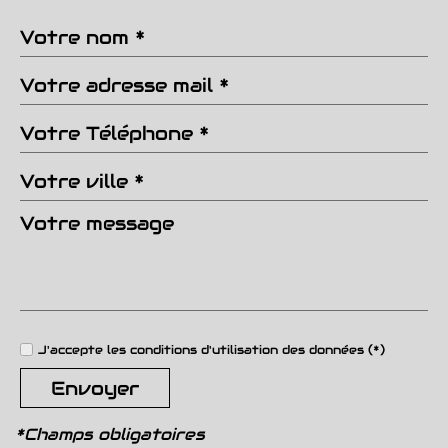
Leaflet
©
Jawg
Maps
©
|
|
OpenStreetMap
Statistiques
Nombre d'habitants
8 197
Propriétaires (vs.
53,70
locataires)
%
Taxe habitation
12,94 %
J'accepte les conditions d'utilisation des données (*)
Taxe foncière
25,97 %
Envoyer
Habitants de moins de 25
29,76
ans
%
*Champs obligatoires